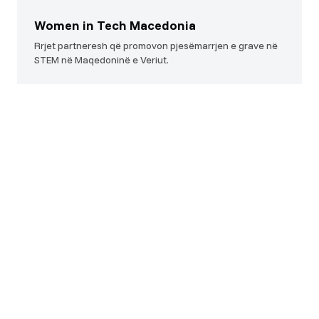
Rri në rrjedha
Women in Tech Macedonia
Bashkohu me komunitetin për të marrë lajme mbi
Rrjet partneresh që promovon pjesëmarrjen e grave në
programet, eventet dhe mundësitë.
STEM në Maqedoninë e Veriut.
Bashkohu
Pa spam. Vetëm lajme që kanë rëndësi. Çregjistrohu kurdo.