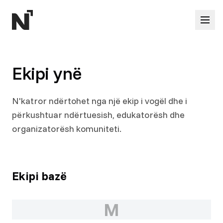
EKSPLORO
BURIME
Programet
Brand Kit
Fushat tona
Vullnetar
Lajme
Privatësia
Ekipi
Ekipi ynë
Mbështetja
Kontakti
N'katror ndërtohet nga një ekip i vogël dhe i
përkushtuar ndërtuesish, edukatorësh dhe
organizatorësh komuniteti.
Ekipi bazë
M